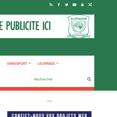
RSS
Facebook
Twitter
YouTube
Connexion
Article
Aléatoire
OMNISPORT
LEOPARDS
Rechercher
Ads