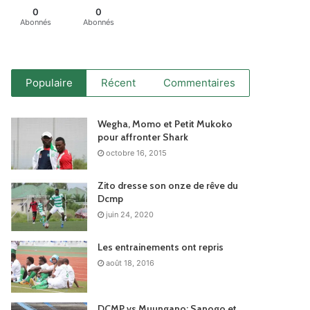
0
0
Abonnés
Abonnés
Populaire
Récent
Commentaires
Wegha, Momo et Petit Mukoko
pour affronter Shark
octobre 16, 2015
Zito dresse son onze de rêve du
Dcmp
juin 24, 2020
Les entrainements ont repris
août 18, 2016
DCMP vs Muungano: Sanogo et