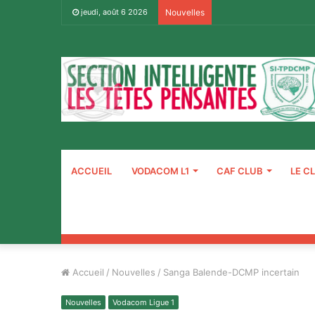
jeudi, août 6 2026
Nouvelles
ACCUEIL
VODACOM L1
CAF CLUB
LE C
Accueil
/
Nouvelles
/
Sanga Balende-DCMP incertain
Nouvelles
Vodacom Ligue 1