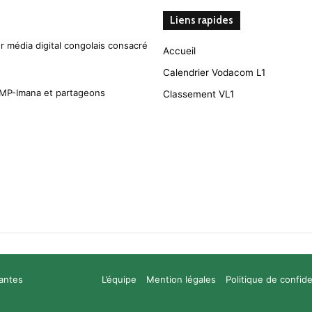
Liens rapides
r média digital congolais consacré
Accueil
Calendrier Vodacom L1
CMP-Imana et partageons
Classement VL1
santes
L’équipe
Mention légales
Politique de confide