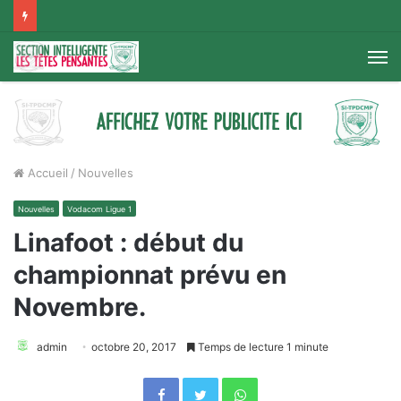
M
Accueil
/
Nouvelles
Nouvelles
Vodacom Ligue 1
Linafoot : début du
championnat prévu en
Novembre.
admin
octobre 20, 2017
Temps de lecture 1 minute
Facebook
Twitter
WhatsApp