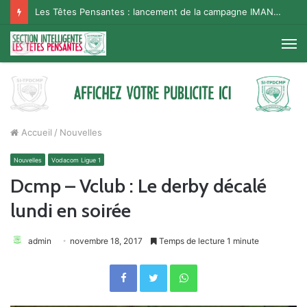
Les Têtes Pensantes : lancement de la campagne IMANA na BISO, Supporter Telema
M
Accueil
/
Nouvelles
Nouvelles
Vodacom Ligue 1
Dcmp – Vclub : Le derby décalé
lundi en soirée
admin
novembre 18, 2017
Temps de lecture 1 minute
Facebook
Twitter
WhatsApp