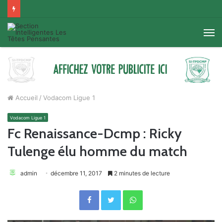
M
Accueil
/
Vodacom Ligue 1
Vodacom Ligue 1
Fc Renaissance-Dcmp : Ricky
Tulenge élu homme du match
admin
décembre 11, 2017
2 minutes de lecture
Facebook
Twitter
WhatsApp