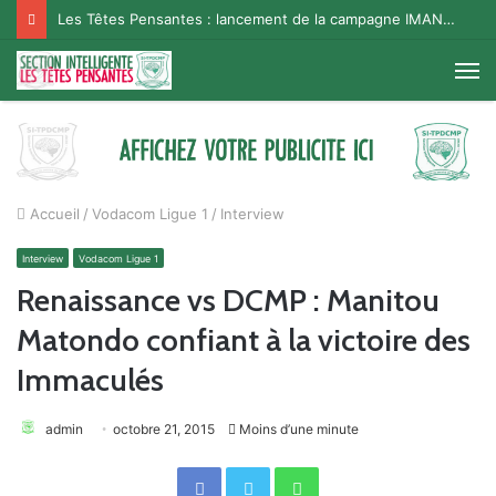
Les Têtes Pensantes : lancement de la campagne IMANA na BISO, Supporter Telema
M
Accueil
/
Vodacom Ligue 1
/
Interview
Interview
Vodacom Ligue 1
Renaissance vs DCMP : Manitou
Matondo confiant à la victoire des
Immaculés
admin
octobre 21, 2015
Moins d’une minute
Facebook
Twitter
WhatsApp