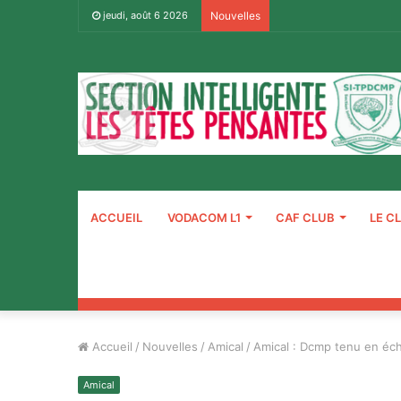
jeudi, août 6 2026
Nouvelles
ACCUEIL
VODACOM L1
CAF CLUB
LE C
Accueil
/
Nouvelles
/
Amical
/
Amical : Dcmp tenu en éc
Amical