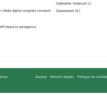
Calendrier Vodacom L1
r média digital congolais consacré
Classement VL1
CMP-Imana et partageons
santes
L’équipe
Mention légales
Politique de confide