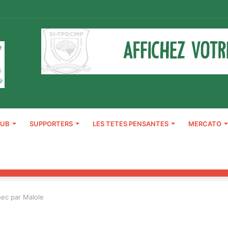
LUB
SUPPORTERS
LES TETES PENSANTES
MERCATO
hec par Malole