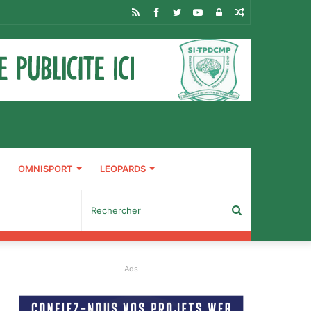
RSS
Facebook
Twitter
YouTube
Connexion
Article
Aléatoire
OMNISPORT
LEOPARDS
Rechercher
Ads