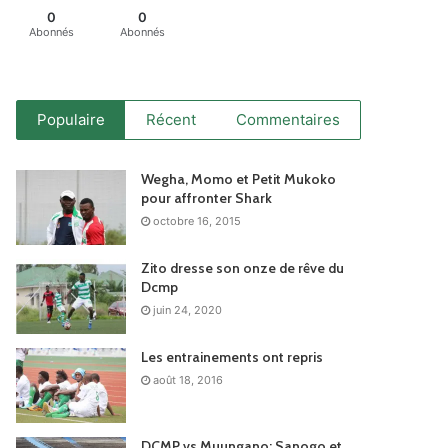
0
0
Abonnés
Abonnés
Populaire
Récent
Commentaires
Wegha, Momo et Petit Mukoko
pour affronter Shark
octobre 16, 2015
Zito dresse son onze de rêve du
Dcmp
juin 24, 2020
Les entrainements ont repris
août 18, 2016
DCMP vs Muungano: Sanogo et