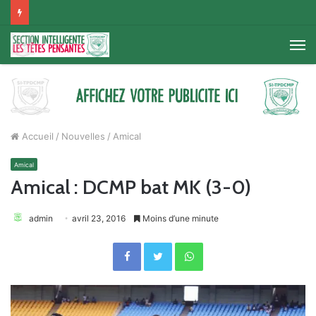
M
Accueil
/
Nouvelles
/
Amical
Amical
Amical : DCMP bat MK (3-0)
admin
avril 23, 2016
Moins d’une minute
Facebook
Twitter
WhatsApp