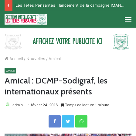
Les Têtes Pensantes : lancement de la campagne IMANA na BISO, Supporter Telema
M
Accueil
/
Nouvelles
/
Amical
Amical
Amical : DCMP-Sodigraf, les
internationaux présents
admin
février 24, 2016
Temps de lecture 1 minute
Facebook
Twitter
WhatsApp