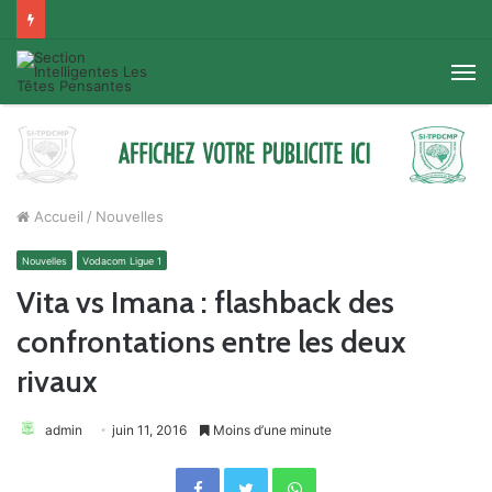
M
Accueil
/
Nouvelles
Nouvelles
Vodacom Ligue 1
Vita vs Imana : flashback des
confrontations entre les deux
rivaux
admin
juin 11, 2016
Moins d’une minute
Facebook
Twitter
WhatsApp