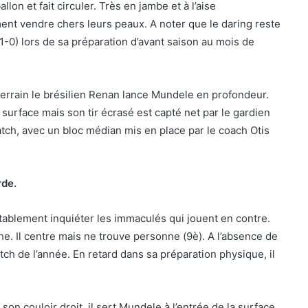
llon et fait circuler. Très en jambe et à l’aise
ent vendre chers leurs peaux. A noter que le daring reste
(1-0) lors de sa préparation d’avant saison au mois de
terrain le brésilien Renan lance Mundele en profondeur.
 surface mais son tir écrasé est capté net par le gardien
atch, avec un bloc médian mis en place par le coach Otis
rde.
itablement inquiéter les immaculés qui jouent en contre.
e. Il centre mais ne trouve personne (9è). A l’absence de
tch de l’année. En retard dans sa préparation physique, il
n couloir droit, il sert Mundele à l’entrée de la surface,