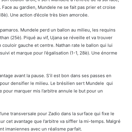
e. Face au gardien, Mundele ne se fait pas prier et croise
, 18è). Une action d’école très bien amorcée.
upamaros. Mundele perd un ballon au milieu, les requins
athan (25è). Piqué au vif, Ujana se réveille et va trouver
n couloir gauche et centre. Nathan rate le ballon qui lui
 suivi et marque pour l’égalisation (1-1, 28è). Une énorme
antage avant la pause. S’il est bon dans ses passes en
our densifier le milieu. Le brésilien sert Mundele qui
e pour marquer mis l’arbitre annule le but pour un
une transversale pour Zadio dans la surface qui fixe le
ur cet avantage que l’arbitre va siffler la mi-temps. Malgré
nt imaniennes avec un réalisme parfait.