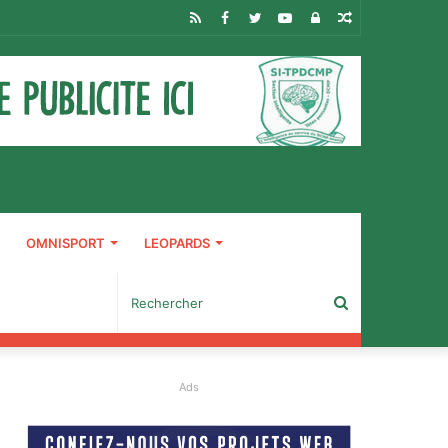
RSS
Facebook
Twitter
YouTube
Connexion
Article
Aléatoire
OMNISPORT
LEOPARDS
Rechercher
Ads