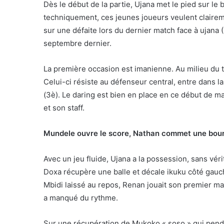
Dès le début de la partie, Ujana met le pied sur le ba
techniquement, ces jeunes joueurs veulent clairem
sur une défaite lors du dernier match face à ujana 
septembre dernier.
La première occasion est imanienne. Au milieu du 
Celui-ci résiste au défenseur central, entre dans la
(3è). Le daring est bien en place en ce début de m
et son staff.
Mundele ouvre le score, Nathan commet une bou
Avec un jeu fluide, Ujana a la possession, sans vér
Doxa récupère une balle et décale ikuku côté gauch
Mbidi laissé au repos, Renan jouait son premier ma
a manqué du rythme.
Sur une récupération de Mukoko « soso » qui pend so