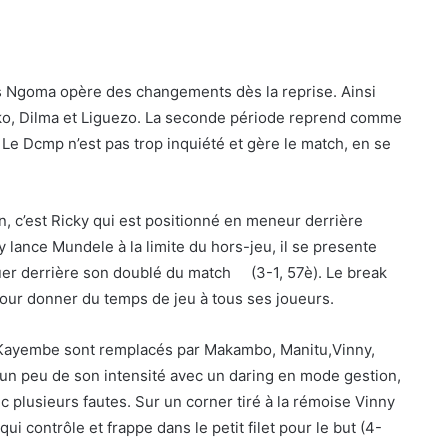
 Ngoma opère des changements dès la reprise. Ainsi
oko, Dilma et Liguezo. La seconde période reprend comme
 Le Dcmp n’est pas trop inquiété et gère le match, en se
n, c’est Ricky qui est positionné en meneur derrière
y lance Mundele à la limite du hors-jeu, il se presente
quer derrière son doublé du match (3-1, 57è). Le break
 pour donner du temps de jeu à tous ses joueurs.
y,Kayembe sont remplacés par Makambo, Manitu,Vinny,
 un peu de son intensité avec un daring en mode gestion,
c plusieurs fautes. Sur un corner tiré à la rémoise Vinny
i contrôle et frappe dans le petit filet pour le but (4-