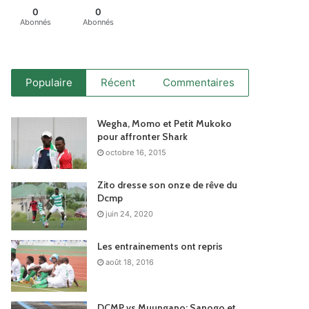
0
0
Abonnés
Abonnés
Populaire
Récent
Commentaires
Wegha, Momo et Petit Mukoko
pour affronter Shark
octobre 16, 2015
Zito dresse son onze de rêve du
Dcmp
juin 24, 2020
Les entrainements ont repris
août 18, 2016
DCMP vs Muungano: Sanogo et