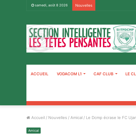
samedi, août 8 2026
Nouvelles
ACCUEIL
VODACOM L1
CAF CLUB
LE C
Accueil
/
Nouvelles
/
Amical
/
Le Dcmp écrase le FC Ujan
Amical