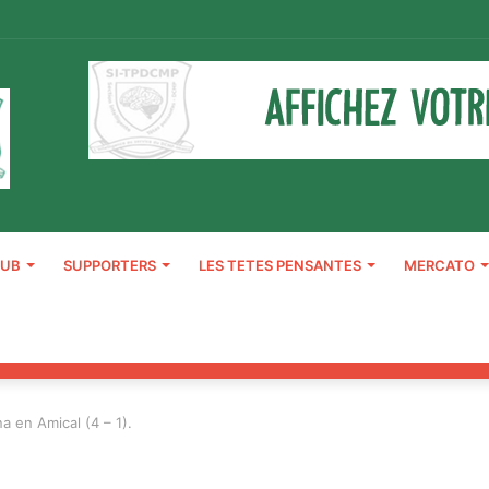
LUB
SUPPORTERS
LES TETES PENSANTES
MERCATO
a en Amical (4 – 1).