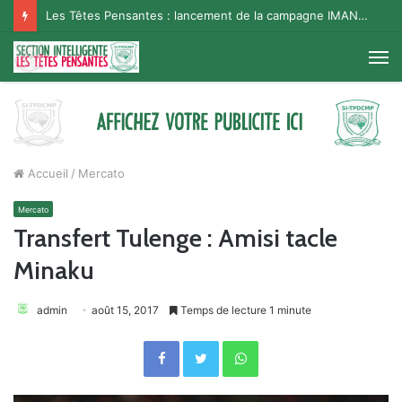
Les Têtes Pensantes : lancement de la campagne IMANA na BISO, Supporter Telema
M
Accueil
/
Mercato
Mercato
Transfert Tulenge : Amisi tacle
Minaku
admin
août 15, 2017
Temps de lecture 1 minute
Facebook
Twitter
WhatsApp