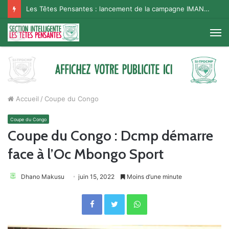
Les Têtes Pensantes : lancement de la campagne IMANA na BISO, Supporter Telema
M
Accueil
/
Coupe du Congo
Coupe du Congo
Coupe du Congo : Dcmp démarre
face à l’Oc Mbongo Sport
Dhano Makusu
juin 15, 2022
Moins d’une minute
Facebook
Twitter
WhatsApp