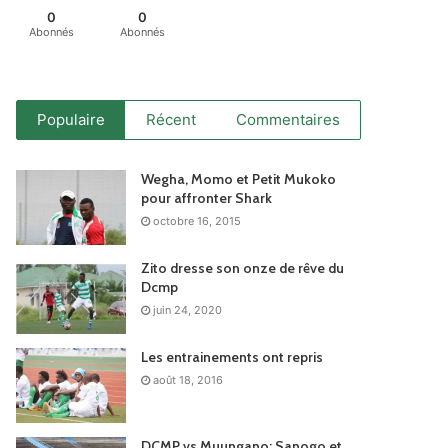
0
0
Abonnés
Abonnés
Populaire
Récent
Commentaires
Wegha, Momo et Petit Mukoko
pour affronter Shark
octobre 16, 2015
Zito dresse son onze de rêve du
Dcmp
juin 24, 2020
Les entrainements ont repris
août 18, 2016
DCMP vs Muungano: Sanogo et