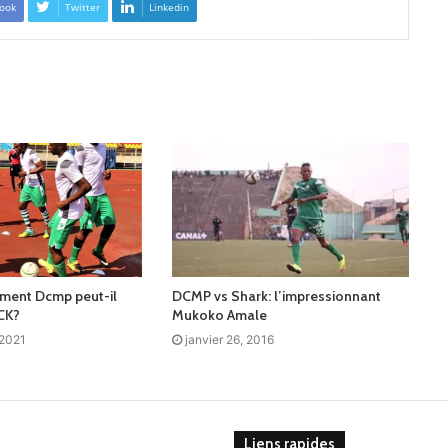
ook
Twitter
Linkedin
mment Dcmp peut-il
DCMP vs Shark: l’impressionnant
CK?
Mukoko Amale
 2021
janvier 26, 2016
Liens rapides