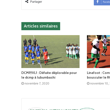
Partager
Faceb
Articles similaires
DCMP/VL1 : Défaite déplorable pour
Linafoot : Co
le dcmp à lubumbashi
bousculer le R
novembre 7, 2020
novembre 10,