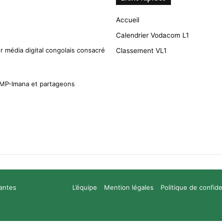
Accueil
Calendrier Vodacom L1
r média digital congolais consacré
Classement VL1
CMP-Imana et partageons
santes
L’équipe
Mention légales
Politique de confide