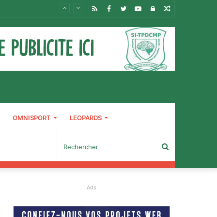
RSS
Facebook
Twitter
YouTube
Connexion
Article
Aléatoire
OMNISPORT
LEOPARDS
Rechercher
Ads