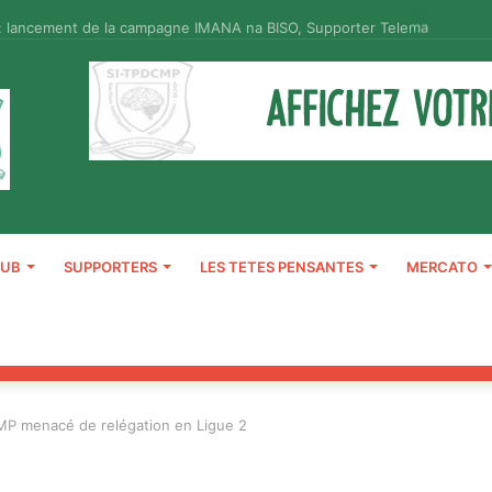
: lancement de la campagne IMANA na BISO, Supporter Telema
LUB
SUPPORTERS
LES TETES PENSANTES
MERCATO
CMP menacé de relégation en Ligue 2