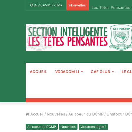
Les Têtes Pensantes 
jeudi, août 6 2026
Nouvelles
ACCUEIL
VODACOM L1
CAF CLUB
LE C
Accueil
/
Nouvelles
/
Au coeur du DCMP
/
Linafoot : D
Au coeur du DCMP
Nouvelles
Vodacom Ligue 1