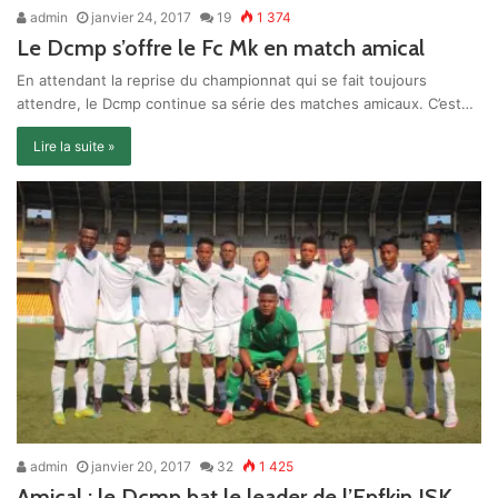
admin
janvier 24, 2017
19
1 374
Le Dcmp s’offre le Fc Mk en match amical
En attendant la reprise du championnat qui se fait toujours
attendre, le Dcmp continue sa série des matches amicaux. C’est…
Lire la suite »
admin
janvier 20, 2017
32
1 425
Amical : le Dcmp bat le leader de l’Epfkin JSK