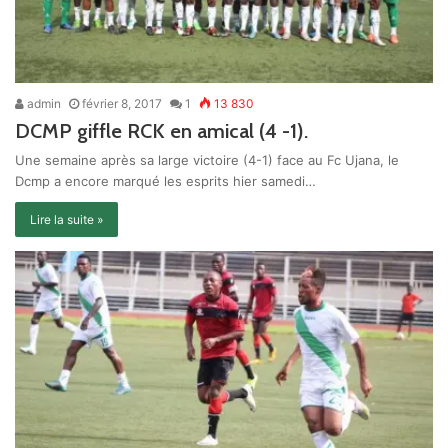
admin
février 8, 2017
1
13 830
DCMP giffle RCK en amical (4 -1).
Une semaine après sa large victoire (4-1) face au Fc Ujana, le
Dcmp a encore marqué les esprits hier samedi…
Lire la suite »